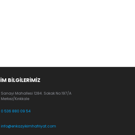
ŞİM BİLGİLERİMİZ
Sanayi Mahallesi 1284. Sokak No:197/A
Merkez/Kırıkkale
0 536 880 09 54
info@enkazyikimhafriyat.com